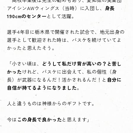
アイシンAWウィングス（当時）に入団し、
身長
190cmのセンター
として活躍。
選手4年目に栃木県で開催された試合で、地元出身の
選手として歓迎された時は、バスケを続けていてよ
かったと思えたそう。
「小さい頃は、
どうして私だけ背が高いの？と苦し
かった
けれど、バスケに出会えて、私の個性（身
長）が武器になるんだ！活かされるんだ！と
自分に
自信が持てるようになりました
。
人と違うものは神様からのギフトです。
今は
この身長で良かった
と思えます」