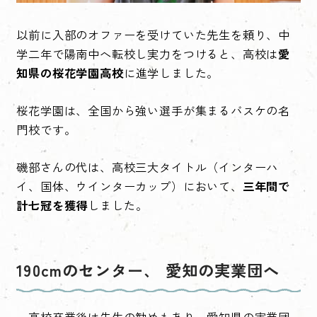
以前に入部のオファーを受けていた先生を頼り、中
学二年で陽南中へ転校し実力をつけると、高校は
愛
知県の桜花学園高校
に進学しました。
桜花学園は、全国から強い選手が集まるバスケの名
門校です。
磯部さんの代は、高校三大タイトル（インターハ
イ、国体、ウインターカップ）において、
三年間で
計七冠を獲得
しました。
190cmのセンター、 愛知の実業団へ
高校卒業後は先生の勧めもあり、愛知県の実業団