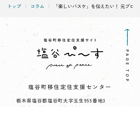
トップ
コラム
「楽しいバスケ」を伝えたい！ 元プロ
PAGE TOP
塩谷町移住定住支援センター
栃木県塩谷郡塩谷町大字玉生955番地3
（塩谷町役場企画調整課内）
移住定住専用TEL:
080-8921-0425
企画調整課TEL:
0287-45-1112
Mail:iju01@town.shioya.tochigi.jp
【窓口営業日時】 月～金曜日 9：00～17：00